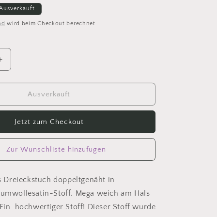
Ausverkauft
nd
wird beim Checkout berechnet
Erhöhe
die
Menge
für
Ausverkauft
h
Dreieckstuch
Damen,
Jetzt zum Checkout
Schal
Damen
,
Zur Wunschliste hinzufügen
Blumen,
braun,
lila,
Dreieckstuch doppeltgenäht in
pink,
Baumwollesatin-Stoff. Mega weich am Hals
orange,
mint
 Ein hochwertiger Stoff! Dieser Stoff wurde