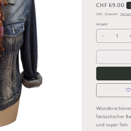
Normaler
CHF 69.00
Preis
Inkl. Steuern.
Versa
Anzahl
Anzahl
Verringere
die
Menge
für
Dreieckstuc
Damen,
Schal
Damen
,
Blumen,
braun,
lila,
Wunderschönes 
pink,
fantastischer 
orange,
mint
und super fein.