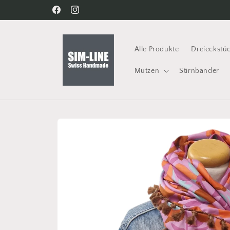
Direkt
Unikate - mit Herzen von Simona - Handmade
zum
Facebook
Instagram
Inhalt
Alle Produkte
Dreieckstü
Mützen
Stirnbänder
Zu
Produktinformationen
springen