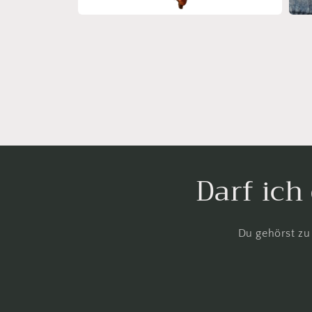
Medien
Medi
2
3
in
in
Modal
Moda
öffnen
öffne
Darf ich
Du gehörst zu