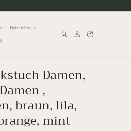
als – Halstücher
Einloggen
Warenkorb
p
ckstuch Damen,
 Damen ,
, braun, lila,
 orange, mint