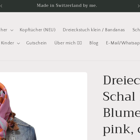
Made in Switzerland by me.
cher
Kopftücher (NEU)
Dreieckstuch klein / Bandanas
Sch
Kinder
Gutschein
Über mich 🧚‍♀️
Blog
E-Mail/Whatsap
Dreie
Schal
Blumen
pink,