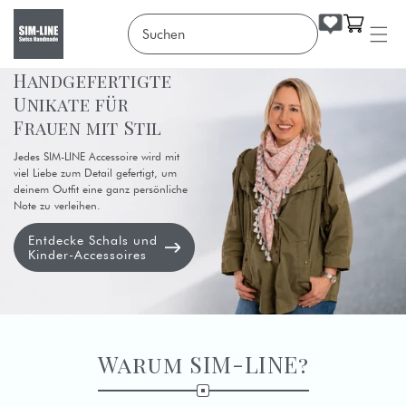
Warenkorb
Direkt
Handgefertigte
zum
Unikate für
Inhalt
Frauen mit Stil
Jedes SIM-LINE Accessoire wird mit
viel Liebe zum Detail gefertigt, um
deinem Outfit eine ganz persönliche
Note zu verleihen.
Entdecke Schals und
Kinder-Accessoires
Warum SIM-LINE?