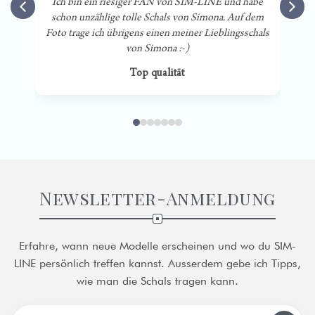
Ich bin ein riesiger FAN von SIM-LINE und habe
schon unzählige tolle Schals von Simona. Auf dem
Foto trage ich übrigens einen meiner Lieblingsschals
D
von Simona :-)
Top qualität
Newsletter-Anmeldung
Erfahre, wann neue Modelle erscheinen und wo du SIM-
LINE persönlich treffen kannst. Ausserdem gebe ich Tipps,
wie man die Schals tragen kann.